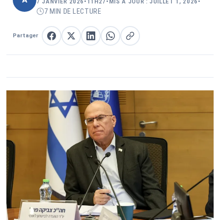
7 JANVIER 2026
•
11H27
•
MIS À JOUR : JUILLET 1, 2026
•
7 MIN DE LECTURE
Partager
Partager sur Facebook
Partager sur X
Partager sur LinkedIn
Partager sur WhatsApp
Copier le lien