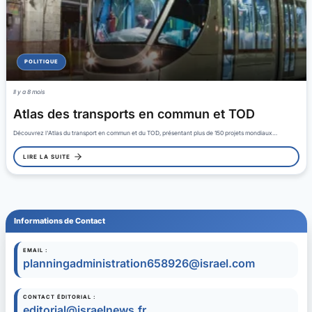
POLITIQUE
Il y a 8 mois
Atlas des transports en commun et TOD
Découvrez l'Atlas du transport en commun et du TOD, présentant plus de 150 projets mondiaux…
LIRE LA SUITE
Informations de Contact
EMAIL :
planningadministration658926@israel.com
CONTACT ÉDITORIAL :
editorial@israelnews.fr