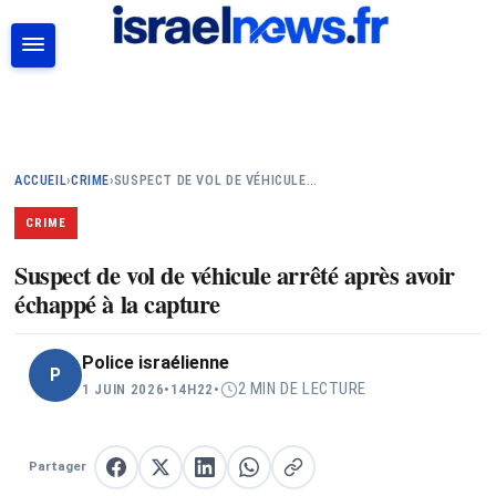
RECHERCHER
ACCUEIL
›
CRIME
›
SUSPECT DE VOL DE VÉHICULE…
CRIME
Suspect de vol de véhicule arrêté après avoir
échappé à la capture
Police israélienne
P
2 MIN DE LECTURE
1 JUIN 2026
•
14H22
•
Partager
Partager sur Facebook
Partager sur X
Partager sur LinkedIn
Partager sur WhatsApp
Copier le lien