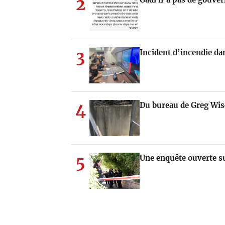
2
3
Incident d’incendie da
4
Du bureau de Greg Wis
5
Une enquête ouverte s