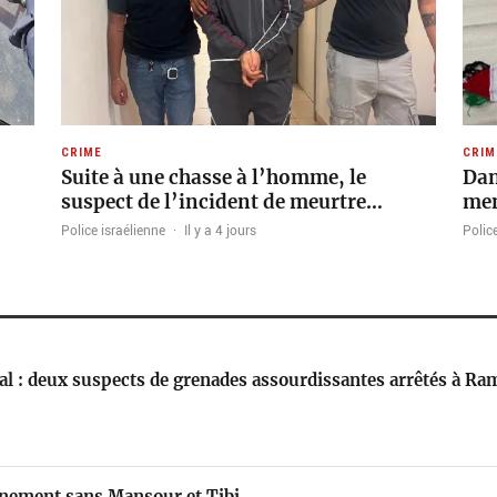
CRIME
CRIM
Suite à une chasse à l’homme, le
Dan
suspect de l’incident de meurtre…
men
Police israélienne
·
Il y a 4 jours
Police
tral : deux suspects de grenades assourdissantes arrêtés à Ra
rnement sans Mansour et Tibi.