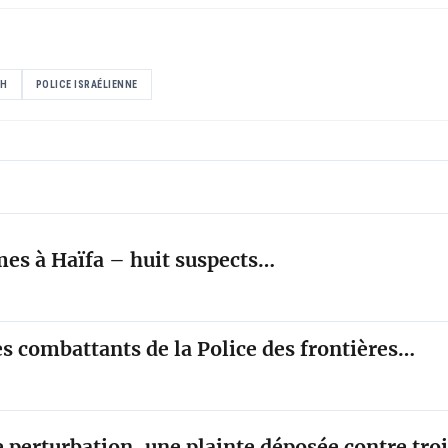
SH
POLICE ISRAÉLIENNE
imes à Haïfa – huit suspects…
s combattants de la Police des frontières…
e perturbation, une plainte déposée contre tro