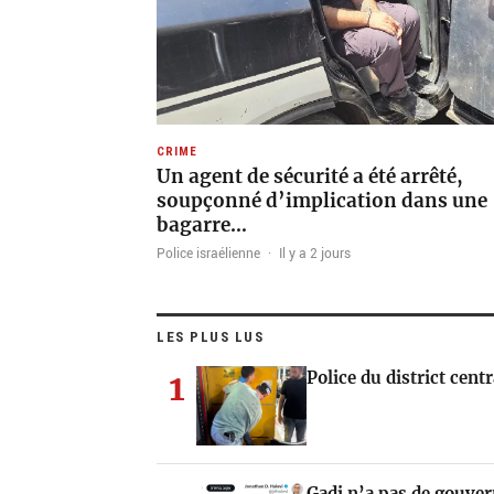
CRIME
Un agent de sécurité a été arrêté,
soupçonné d’implication dans une
bagarre…
Police israélienne
·
Il y a 2 jours
LES PLUS LUS
1
Police du district cen
Gadi n’a pas de gouve