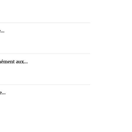
e…
rmément aux…
te…