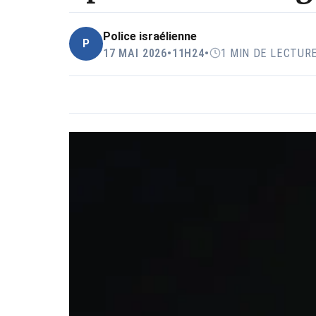
Police israélienne
P
17 MAI 2026
•
11H24
•
1 MIN DE LECTUR