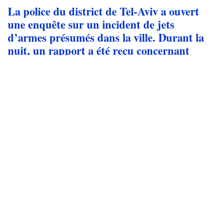
La police du district de Tel-Aviv a ouvert
une enquête sur un incident de jets
d’armes présumés dans la ville. Durant la
nuit, un rapport a été reçu concernant
une explosion près d’un immeuble
résidentiel dans le quartier de Park
Tzameret à Tel-Aviv.
La police de Tel-Aviv enquête sur une grenade suspecte
lancée près d'un immeuble résidentiel à Park Tzameret ; le
mobile semble être d'ordre criminel.
Source: Police israélienne
Lev station
Park Tzameret
Police israélienne
Crime
•
août 5, 2026 at 10:17 pm
•
Il y a 3 jours
Des policiers du district de Sharon ont
ouvert une enquête sur les circonstances