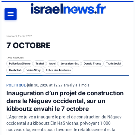
RECHERCHER
vendredi, 7 août 2026
7 OCTOBRE
TAGS ASSOCIÉS
Police israélienne
Tsahal
Israel
Jérusalem-Est
Donald Trump
Truth Social
Hezbollah
Video Story
Police des frontières
POLITIQUE
•
juin 30, 2026 at 12:27 am
•
Il y a 1 mois
Inauguration d’un projet de construction
dans le Néguev occidental, sur un
kibboutz envahi le 7 octobre
L'Agence juive a inauguré le projet de construction du Néguev
occidental au kibboutz Ein HaShlosha, prévoyant 1 000
nouveaux logements pour favoriser le rétablissement et la