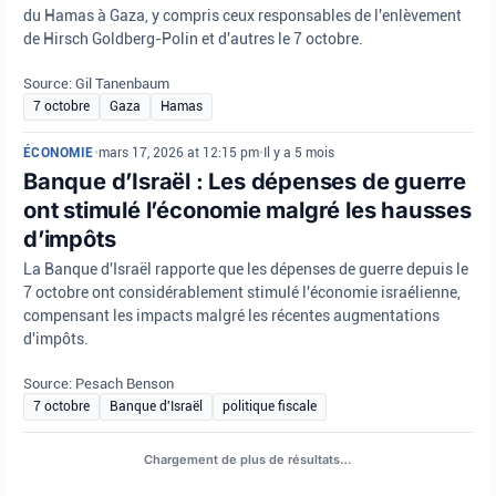
du Hamas à Gaza, y compris ceux responsables de l'enlèvement
de Hirsch Goldberg-Polin et d'autres le 7 octobre.
Source: Gil Tanenbaum
7 octobre
Gaza
Hamas
ÉCONOMIE
•
mars 17, 2026 at 12:15 pm
•
Il y a 5 mois
Banque d’Israël : Les dépenses de guerre
ont stimulé l’économie malgré les hausses
d’impôts
La Banque d'Israël rapporte que les dépenses de guerre depuis le
7 octobre ont considérablement stimulé l'économie israélienne,
compensant les impacts malgré les récentes augmentations
d'impôts.
Source: Pesach Benson
7 octobre
Banque d'Israël
politique fiscale
CRIME
•
août 6, 2026 at 12:03 pm
•
Il y a 1 jour
Au cours de la nuit, un incident de