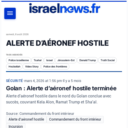
RECHERCHER
samedi, 8 août 2026
ALERTE D’AÉRONEF HOSTILE
TAGS ASSOCIÉS
Police israélienne
Tsahal
Israel
Jérusalem-Est
Donald Trump
Truth Social
Hezbollah
Video Story
Police des frontières
SÉCURITÉ
•
mars 4, 2026 at 1:56 pm
•
Il y a 5 mois
Golan : Alerte d’aéronef hostile terminée
Alerte d'aéronef hostile dans le nord du Golan conclue avec
succès, couvrant Kela Alon, Ramat Trump et Sha'al.
Source: Commandement du front intérieur
Alerte d'aéronef hostile
Commandement du front intérieur
Incursion