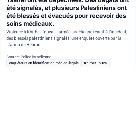
été signalés, et plusieurs Palestiniens ont
été blessés et évacués pour recevoir des
soins médicaux.
Violence à Khirbet Touva : l'armée israélienne réagit à l'incident,
des blessés palestiniens signalés, une enquête ouverte par la
station de Hébron.
Source: Police israélienne
enquêteurs en identification médico-légale
Khirbet Touva
Police israélienne
AFFAIRES JURIDIQUES
•
août 6, 2026 at 11:31 am
•
Il y a 2 jours
Le pilote de drone a suivi un individu armé
et guidé les officiers jusqu’à l’arrestation.
Voici comment cela s’est déroulé >>>
Suite à un signalement d’individus armés
à Nazareth,
L'opérateur de drone a suivi un individu armé et guidé les