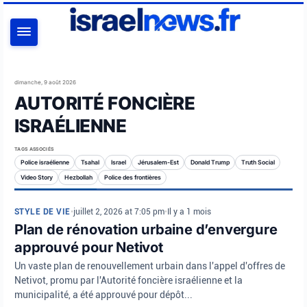
RECHERCHER
dimanche, 9 août 2026
AUTORITÉ FONCIÈRE
ISRAÉLIENNE
TAGS ASSOCIÉS
Police israélienne
Tsahal
Israel
Jérusalem-Est
Donald Trump
Truth Social
Video Story
Hezbollah
Police des frontières
STYLE DE VIE
•
juillet 2, 2026 at 7:05 pm
•
Il y a 1 mois
Plan de rénovation urbaine d’envergure
approuvé pour Netivot
Un vaste plan de renouvellement urbain dans l'appel d'offres de
Netivot, promu par l'Autorité foncière israélienne et la
municipalité, a été approuvé pour dépôt...