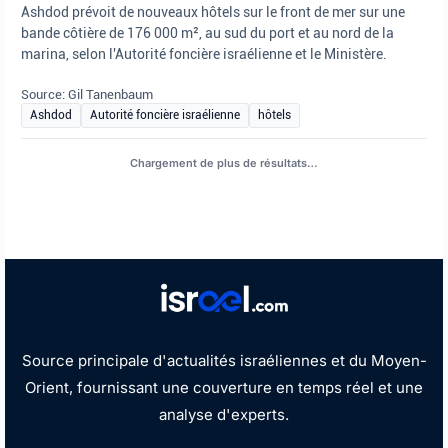
Ashdod prévoit de nouveaux hôtels sur le front de mer sur une
bande côtière de 176 000 m², au sud du port et au nord de la
marina, selon l'Autorité foncière israélienne et le Ministère.
Source: Gil Tanenbaum
Ashdod
Autorité foncière israélienne
hôtels
AFFAIRES JURIDIQUES
•
août 6, 2026 at 6:24 pm
•
Il y a 3 jours
La police israélienne confirme que le
corps retrouvé ce matin dans le cadre des
recherches menées par le district central
est celui d’Eldar Dayan, que son âme
repose en paix.
La police israélienne confirme la découverte du corps d'Eldar
Dayan ; deux suspects arrêtés et détenus pendant 6 jours dans le
cadre d'une enquête en cours.
Source: Police israélienne
Amir Cohen
Eldar Dayan
Police israélienne