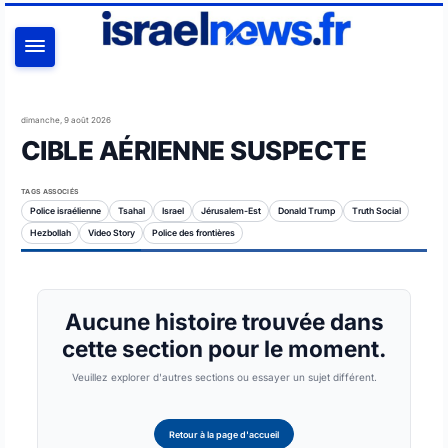
RECHERCHER
dimanche, 9 août 2026
CIBLE AÉRIENNE SUSPECTE
TAGS ASSOCIÉS
Police israélienne
Tsahal
Israel
Jérusalem-Est
Donald Trump
Truth Social
Hezbollah
Video Story
Police des frontières
Aucune histoire trouvée dans
cette section pour le moment.
Veuillez explorer d'autres sections ou essayer un sujet différent.
Retour à la page d'accueil