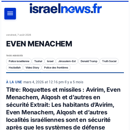
RECHERCHER
vendredi, 7 août 2026
EVEN MENACHEM
TAGS ASSOCIÉS
Police israélienne
Tsahal
Israel
Jérusalem-Est
Donald Trump
Truth Social
Hezbollah
Video Story
Police des frontières
À LA UNE
•
mars 4, 2026 at 12:16 pm
•
Il y a 5 mois
Titre: Roquettes et missiles : Avirim, Even
Menachem, Alqosh et d’autres en
sécurité Extrait: Les habitants d’Avirim,
Even Menachem, Alqosh et d’autres
localités israéliennes sont en sécurité
après que les systèmes de défense