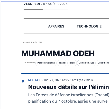
VENDREDI .
07 AOÛT . 2026
AFFAIRES
TECHNOLOGIE
vendredi, 7 août 2026
MUHAMMAD ODEH
TAGS ASSOCIÉS
Police israélienne
Tsahal
Israel
Jérusalem-Est
Donald Tr
MILITAIRE
•
mai 27, 2026 at 9:28 am
•
Il y a 2 mois
Nouveaux détails sur l’élim
Les Forces de défense israéliennes (Tsahal
planification du 7 octobre, après une surv