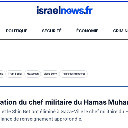
POLITIQUE
SÉCURITÉ
ÉCONOMIE
CRIMIN
REC
ump
Truth Social
Hezbollah
Video Story
Police des frontières
ination du chef militaire du Hamas Mu
) et le Shin Bet ont éliminé à Gaza-Ville le chef militair
eillance de renseignement approfondie.