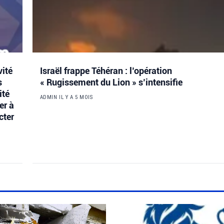
vité
Israël frappe Téhéran : l’opération
s
« Rugissement du Lion » s’intensifie
ité
ADMIN
IL Y A 5 MOIS
er à
cter