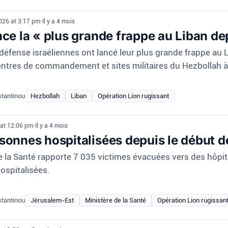
2026 at 3:17 pm
•
Il y a 4 mois
nce la « plus grande frappe au Liban dep
défense israéliennes ont lancé leur plus grande frappe au L
ntres de commandement et sites militaires du Hezbollah à
stantinou
Hezbollah
Liban
Opération Lion rugissant
6 at 12:06 pm
•
Il y a 4 mois
sonnes hospitalisées depuis le début de
e la Santé rapporte 7 035 victimes évacuées vers des hôpit
ospitalisées.
stantinou
Jérusalem-Est
Ministère de la Santé
Opération Lion rugissan