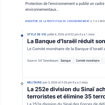
Protection de l'environnement a publié un cadre
environnementaux…
MINISTÈRE DE LA PROTECTION DE L'ENVIRONNEMENT
IL Y A 5 MOI
STYLE DE VIE
•
juillet 6, 2026 at 8:02 pm
•
Il y a 1 mois
La Banque d’Israël réduit son
Le Comité monétaire de la Banque d'Israël a dé
Source: Gil Tanenbaum
Banque
Comité monétaire
MILITAIRE
•
juin 3, 2026 at 5:29 pm
•
Il y a 2 mois
La 252e division du Sinaï ac
terroristes et élimine 35 terr
La 252e division du Sinaï des Forces de déf