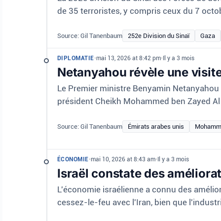
de 35 terroristes, y compris ceux du 7 octo
Source: Gil Tanenbaum
252e Division du Sinaï
Gaza
DIPLOMATIE
•
mai 13, 2026 at 8:42 pm
•
Il y a 3 mois
Netanyahou révèle une visite
Le Premier ministre Benyamin Netanyahou a r
président Cheikh Mohammed ben Zayed Al
Source: Gil Tanenbaum
Émirats arabes unis
Mohamme
ÉCONOMIE
•
mai 10, 2026 at 8:43 am
•
Il y a 3 mois
Israël constate des améliora
L'économie israélienne a connu des améliora
cessez-le-feu avec l'Iran, bien que l'industri