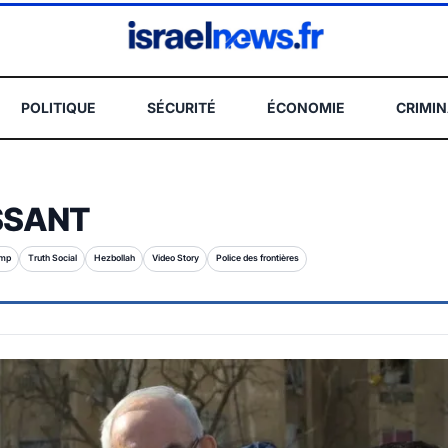
POLITIQUE
SÉCURITÉ
ÉCONOMIE
CRIMIN
REC
SSANT
ump
Truth Social
Hezbollah
Video Story
Police des frontières