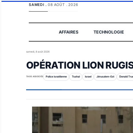
SAMEDI .
08 AOÛT . 2026
AFFAIRES
TECHNOLOGIE
samedi, 8 août 2026
OPÉRATION LION RUGI
TAGS ASSOCIÉS
Police israélienne
Tsahal
Israel
Jérusalem-Est
Donald Tr