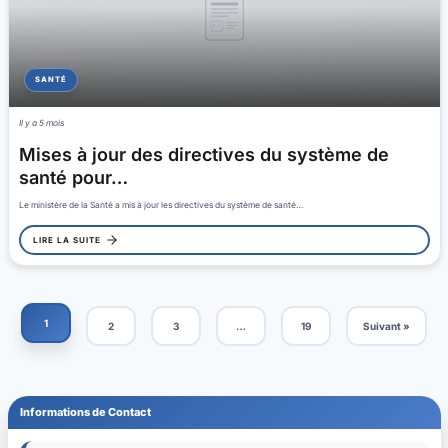
SANTÉ
Il y a 5 mois
Mises à jour des directives du système de
santé pour…
Le ministère de la Santé a mis à jour les directives du système de santé…
LIRE LA SUITE
1
2
3
…
19
Suivant »
Informations de Contact