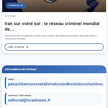
CRIMINALITÉ
Il y a 11 mois
Iran sur votre sol : le réseau criminel mondial
de…
Les services de renseignement iraniens sous-traitent des attaques terroristes à des organisations
criminelles à l'échelle…
LIRE LA SUITE
Informations de Contact
EMAIL :
pesachbensonsvetalistratovandkostiskonstantinou1
CONTACT ÉDITORIAL :
editorial@israelnews.fr