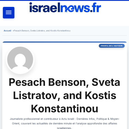
RECHERCHER
Accueil
•
Pesach Benson, Sveta Listratov, and Kostis Konstantinou
Pesach Benson, Sveta
Listratov, and Kostis
Konstantinou
Journaliste professionnel et contributeur à Actu Israël : Dernières Infos, Politique & Moyen-
Orient, couvrant les actualités de dernière minute et l'analyse approfondie des affaires
israéliennes.