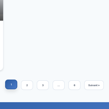
1
2
3
…
6
Suivant »