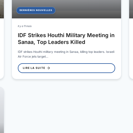
DERNIÈRES NOUVELLES
Il y a 11 mois
IDF Strikes Houthi Military Meeting in
Sanaa, Top Leaders Killed
IDF strikes Houthi military meeting in Sanaa, killing top leaders. Israeli
Air Force jets target…
LIRE LA SUITE