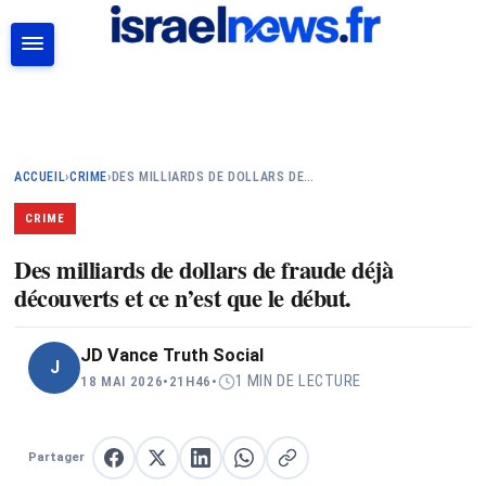
RECHERCHER
ACCUEIL
›
CRIME
›
DES MILLIARDS DE DOLLARS DE…
CRIME
Des milliards de dollars de fraude déjà
découverts et ce n’est que le début.
JD Vance Truth Social
J
1 MIN DE LECTURE
18 MAI 2026
•
21H46
•
Partager
Partager sur Facebook
Partager sur X
Partager sur LinkedIn
Partager sur WhatsApp
Copier le lien