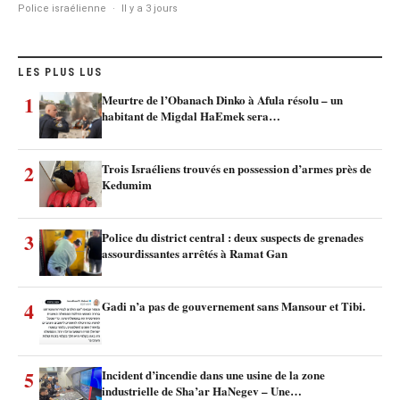
Police israélienne
·
Il y a 3 jours
LES PLUS LUS
1
Meurtre de l’Obanach Dinko à Afula résolu – un
habitant de Migdal HaEmek sera…
2
Trois Israéliens trouvés en possession d’armes près de
Kedumim
3
Police du district central : deux suspects de grenades
assourdissantes arrêtés à Ramat Gan
4
Gadi n’a pas de gouvernement sans Mansour et Tibi.
5
Incident d’incendie dans une usine de la zone
industrielle de Sha’ar HaNegev – Une…