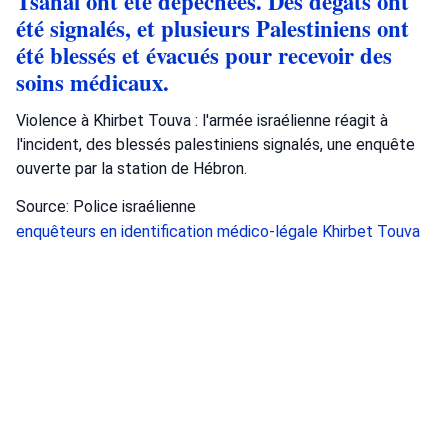
Tsahal ont été dépêchées. Des dégâts ont
été signalés, et plusieurs Palestiniens ont
été blessés et évacués pour recevoir des
soins médicaux.
Violence à Khirbet Touva : l'armée israélienne réagit à
l'incident, des blessés palestiniens signalés, une enquête
ouverte par la station de Hébron.
Source: Police israélienne
enquêteurs en identification médico-légale
Khirbet Touva
Police israélienne
Crime
•
août 6, 2026 at 11:11 am
•
Il y a 3 jours
La nuit dernière, les forces de Tsahal sont
intervenues dans le secteur de Khirbet
Touva, relevant de la brigade de Judée,
suite à des informations faisant état de
civils israéliens incendiant des habitations