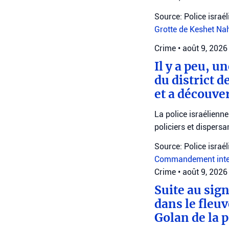
Source: Police israé
Grotte de Keshet
Na
Crime
•
août 9, 2026
Il y a peu,
du district 
et a découve
La police israélienn
policiers et dispersa
Source: Police israé
Commandement inte
Crime
•
août 9, 2026
Suite au sig
dans le fleuv
Golan de la p