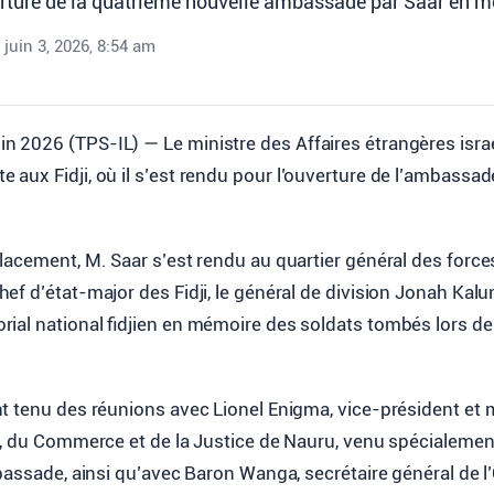
rture de la quatrième nouvelle ambassade par Saar en m
juin 3, 2026, 8:54 am
in 2026 (TPS-IL) — Le ministre des Affaires étrangères israé
te aux Fidji, où il s’est rendu pour l’ouverture de l’ambassa
acement, M. Saar s’est rendu au quartier général des force
f d’état-major des Fidji, le général de division Jonah Kalu
ial national fidjien en mémoire des soldats tombés lors de
t tenu des réunions avec Lionel Enigma, vice-président et 
, du Commerce et de la Justice de Nauru, venu spécialement
bassade, ainsi qu’avec Baron Wanga, secrétaire général de l