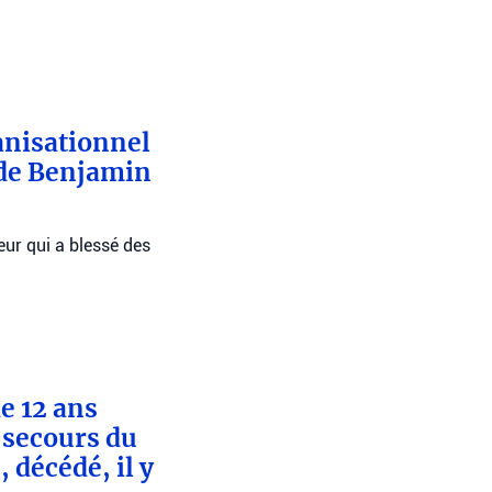
anisationnel
 de Benjamin
eur qui a blessé des
e 12 ans
e secours du
 décédé, il y