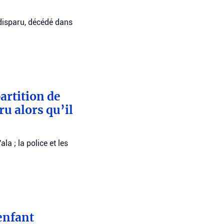
 disparu, décédé dans
artition de
ru alors qu’il
a ; la police et les
enfant