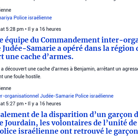
lienne
hariya
Police israélienne
 at 5:28 pm
•
Il y a 16 heures
 une équipe du Commandement inter-org
de Judée-Samarie a opéré dans la région
rt une cache d’armes.
e a découvert une cache d'armes à Benjamin, arrêtant un agress
nt une foule hostile.
lienne
r-organisationnel
Judée-Samarie
Police israélienne
 at 5:27 pm
•
Il y a 16 heures
nalement de la disparition d’un garçon d
e Jourdain, les volontaires de l’unité d
olice israélienne ont retrouvé le garçon,