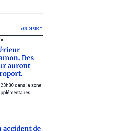
EN DIRECT
au
érieur
Ramon. Des
ur auront
roport.
à 23h30 dans la zone
upplémentaires.
n accident de