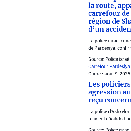
la route, app
carrefour de
région de Sh
d’un acciden
La police israélienne
de Pardesiya, confir
Source: Police israé
Carrefour Pardesiy
Crime
•
août 9, 2026
Les policier
agression au 
reçu concern
La police d'Ashkelon
résident d'Ashdod p
Source: Police israé