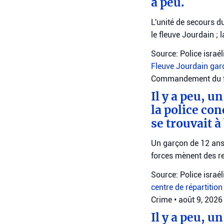
a peu.
L'unité de secours d
le fleuve Jourdain ; 
Source: Police israé
Fleuve Jourdain
gar
Commandement du fr
Il y a peu, u
la police con
se trouvait à
Un garçon de 12 ans 
forces mènent des r
Source: Police israé
centre de répartition
Crime
•
août 9, 2026
Il y a peu, 