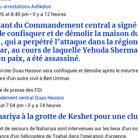
au
arrestations
Ashkelon
26 at 8:40 pm
•
Il y a 12 heures
nt du Commandement central a signé 
de confisquer et de démolir la maison du
 qui a perpétré l’attaque dans la région
r, au cours de laquelle Yehuda Sherma
n paix, a été assassiné.
roriste Duas Hasson sera confisquée et démolie après le meurtr
re d'un autre civil à Beit Ummar.
 de presse des FDI
ement central
Duas Hasson
 at 7:04 pm
•
Il y a 14 heures
hariya à la grotte de Keshet pour une ch
et de secours de Nahariya sont intervenues sur les lieux d'un inc
tance d'un hélicoptère de Tsahal dans l'opération d'urgence.