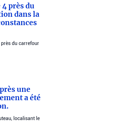
 4 près du
tion dans la
rconstances
4 près du carrefour
après une
lement a été
on.
eau, localisant le