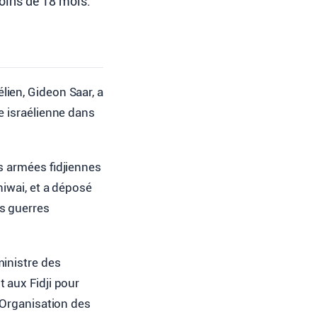
oins de 18 mois.
lien, Gideon Saar, a
de israélienne dans
s armées fidjiennes
niwai, et a déposé
s guerres
ministre des
 aux Fidji pour
’Organisation des