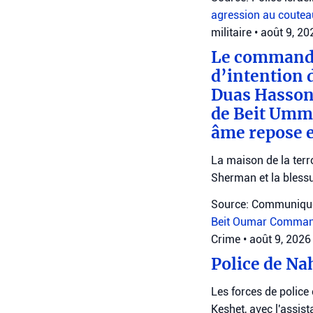
agression au coute
militaire
•
août 9, 20
Le commanda
d’intention 
Duas Hasson,
de Beit Umma
âme repose e
La maison de la ter
Sherman et la blessu
Source: Communiqué
Beit Oumar
Command
Crime
•
août 9, 2026
Police de Na
Les forces de police 
Keshet, avec l'assis