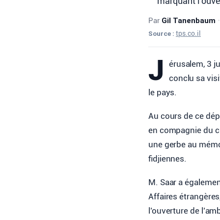
marquant l'ouve
Par
Gil Tanenbaum
•
Source :
tps.co.il
J
érusalem, 3 ju
conclu sa visi
le pays.
Au cours de ce dépl
en compagnie du che
une gerbe au mémor
fidjiennes.
M. Saar a égalemen
Affaires étrangères
l’ouverture de l’am