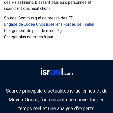
des Palestiniens, blessant plusieurs personnes et
incendiant des habitations.
Source: Communiqué de presse des FDI
Brigade de Judée
Civils israéliens
Forces de Tsahal
Crime
•
août 6, 2026 at 10:49 am
•
Il y a 3 jours
Des combattants du bras opérationnel «
Flèche de Juda » ont fait irruption au
domicile d’un habitant de Hébron et l’ont
arrêté pour enquête, soupçonné d’avoir
commis des délits d’incitation contre
l’État d’Israël. Des combattants de Yasam
de l’unité « Flèche » dans la région de
Judée ont opéré.
La police israélienne a arrêté un résident de Hébron pour
des délits d'incitation contre l'État, suite à des opérations
menées grâce au renseignement.