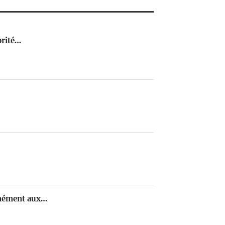
orité…
rmément aux…