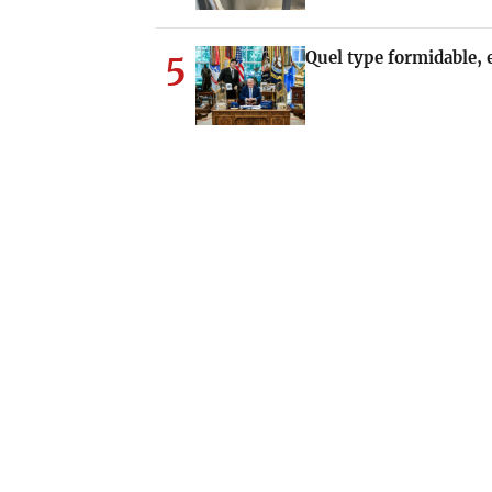
5
Quel type formidable, e