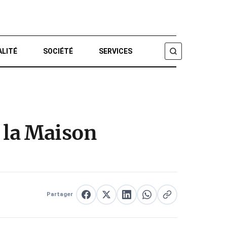
ALITÉ
SOCIÉTÉ
SERVICES
CHERCHER
e la Maison
Partager
Partager sur Facebook
Partager sur X
Partager sur LinkedIn
Partager sur WhatsApp
Copier le lien