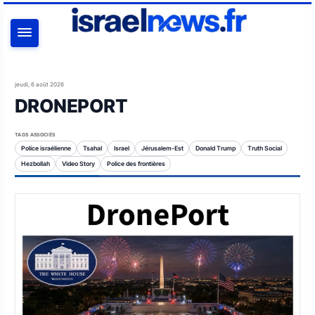
RECHERCHER
jeudi, 6 août 2026
DRONEPORT
TAGS ASSOCIÉS
Police israélienne
Tsahal
Israel
Jérusalem-Est
Donald Trump
Truth Social
Hezbollah
Video Story
Police des frontières