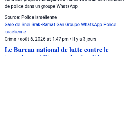
de police dans un groupe WhatsApp.
Source: Police israélienne
Gare de Bnei Brak-Ramat Gan
Groupe WhatsApp
Police
israélienne
Crime
•
août 6, 2026 at 1:47 pm
•
Il y a 3 jours
Le Bureau national de lutte contre le
terrorisme et l’Agence de sécurité
israélienne (Shin Bet) ont arrêté deux
résidents d’Ashkelon qui menaient des
missions d’espionnage pour le
renseignement iranien. Ce jour, un acte
d’accusation a été déposé contre eux dans
le cadre d’une opération conjointe du
Bureau national de lutte contre le
terrorisme.