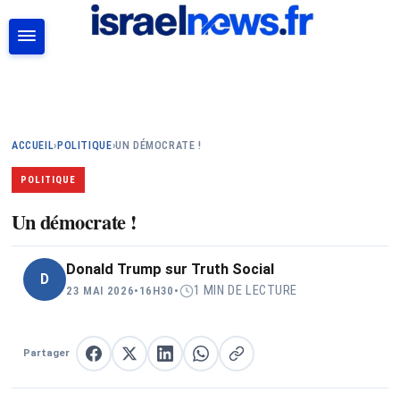
RECHERCHER
ACCUEIL
›
POLITIQUE
›
UN DÉMOCRATE !
POLITIQUE
Un démocrate !
Donald Trump sur Truth Social
D
1 MIN DE LECTURE
23 MAI 2026
•
16H30
•
Partager
Partager sur Facebook
Partager sur X
Partager sur LinkedIn
Partager sur WhatsApp
Copier le lien