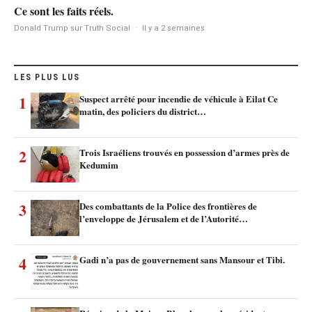
Ce sont les faits réels.
Donald Trump sur Truth Social
·
Il y a 2 semaines
LES PLUS LUS
1
Suspect arrêté pour incendie de véhicule à Eilat Ce
matin, des policiers du district…
2
Trois Israéliens trouvés en possession d’armes près de
Kedumim
3
Des combattants de la Police des frontières de
l’enveloppe de Jérusalem et de l’Autorité…
4
Gadi n’a pas de gouvernement sans Mansour et Tibi.