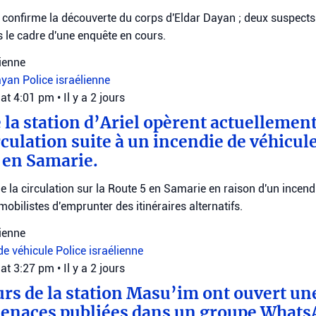
e confirme la découverte du corps d'Eldar Dayan ; deux suspects
 le cadre d'une enquête en cours.
lienne
ayan
Police israélienne
 at 4:01 pm
•
Il y a 2 jours
e la station d’Ariel opèrent actuellemen
rculation suite à un incendie de véhicule
5 en Samarie.
ige la circulation sur la Route 5 en Samarie en raison d'un incend
obilistes d'emprunter des itinéraires alternatifs.
lienne
de véhicule
Police israélienne
 at 3:27 pm
•
Il y a 2 jours
rs de la station Masu’im ont ouvert un
menaces publiées dans un groupe WhatsA