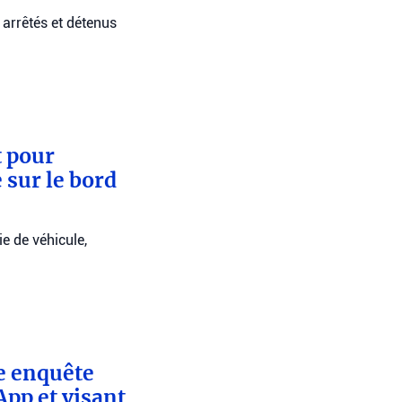
 arrêtés et détenus
t pour
 sur le bord
ie de véhicule,
e enquête
pp et visant