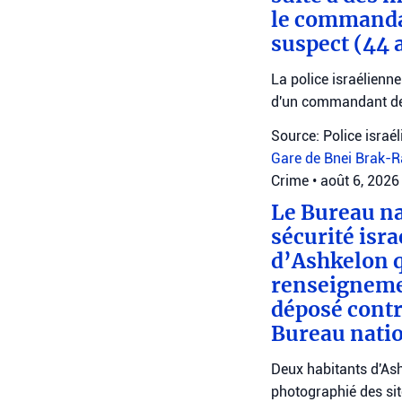
le commanda
suspect (44 
La police israélienn
d'un commandant de
Source: Police israé
Gare de Bnei Brak-
Crime
•
août 6, 2026
Le Bureau na
sécurité isr
d’Ashkelon q
renseignemen
déposé contr
Bureau natio
Deux habitants d'Ash
photographié des site