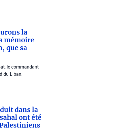
eurons la
sa mémoire
n, que sa
bat, le commandant
ud du Liban.
duit dans la
sahal ont été
 Palestiniens