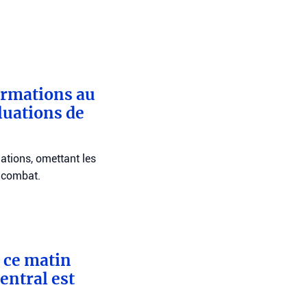
ormations au
luations de
ations, omettant les
e combat.
é ce matin
entral est