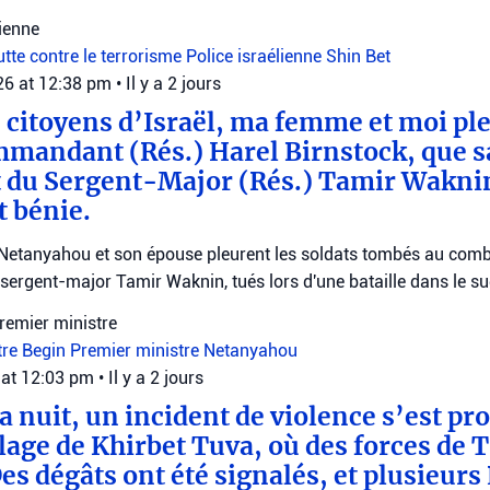
lienne
utte contre le terrorisme
Police israélienne
Shin Bet
026 at 12:38 pm
•
Il y a 2 jours
s citoyens d’Israël, ma femme et moi pl
mmandant (Rés.) Harel Birnstock, que 
et du Sergent-Major (Rés.) Tamir Wakni
 bénie.
 Netanyahou et son épouse pleurent les soldats tombés au com
e sergent-major Tamir Waknin, tués lors d'une bataille dans le s
remier ministre
tre Begin
Premier ministre Netanyahou
 at 12:03 pm
•
Il y a 2 jours
a nuit, un incident de violence s’est pro
lage de Khirbet Tuva, où des forces de T
es dégâts ont été signalés, et plusieurs