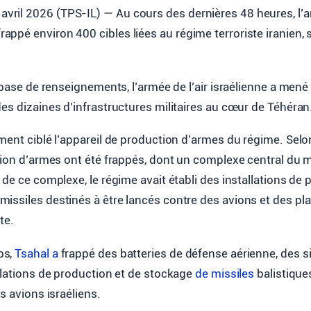
 avril 2026 (TPS-IL) — Au cours des dernières 48 heures, l’a
frappé environ 400 cibles liées au régime terroriste iranien, 
a base de renseignements, l’armée de l’air israélienne a men
es dizaines d’infrastructures militaires au cœur de Téhéran
ment ciblé l’appareil de production d’armes du régime. Selo
tion d’armes ont été frappés, dont un complexe central du m
 de ce complexe, le régime avait établi des installations de 
issiles destinés à être lancés contre des avions et des pl
te.
ps,
Tsahal a
frappé des batteries de défense aérienne, des s
llations de production et de stockage
de missiles
balistiques
s avions israéliens.