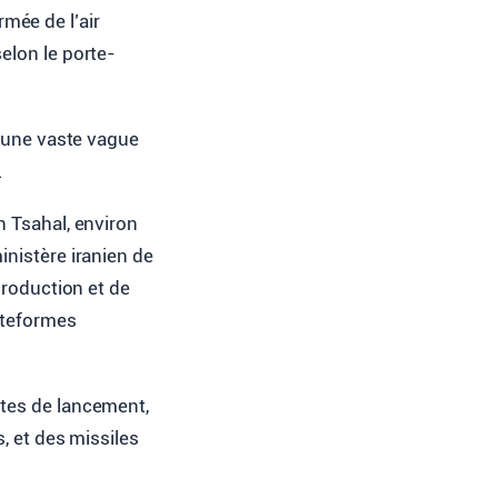
rmée de l’air
selon le porte-
é une vaste vague
.
n Tsahal, environ
inistère iranien de
production et de
ateformes
ites de lancement,
, et des missiles