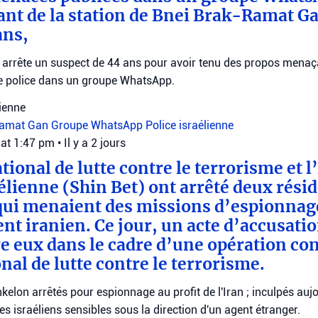
nt de la station de Bnei Brak-Ramat G
ans,
e arrête un suspect de 44 ans pour avoir tenu des propos menaç
 police dans un groupe WhatsApp.
lienne
Ramat Gan
Groupe WhatsApp
Police israélienne
 at 1:47 pm
•
Il y a 2 jours
tional de lutte contre le terrorisme et 
aélienne (Shin Bet) ont arrêté deux rési
ui menaient des missions d’espionnage
t iranien. Ce jour, un acte d’accusatio
e eux dans le cadre d’une opération co
nal de lutte contre le terrorisme.
kelon arrêtés pour espionnage au profit de l'Iran ; inculpés auj
s israéliens sensibles sous la direction d'un agent étranger.