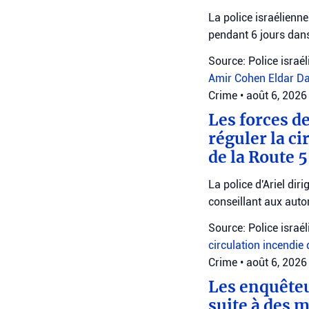
La police israélienn
pendant 6 jours dans
Source: Police israé
Amir Cohen
Eldar D
Crime
•
août 6, 2026
Les forces d
réguler la ci
de la Route 
La police d'Ariel dir
conseillant aux autom
Source: Police israé
circulation
incendie 
Crime
•
août 6, 2026
Les enquêteu
suite à des 