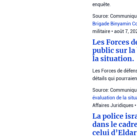
enquête.
Source: Communiqué
Brigade Binyamin
Co
militaire
•
août 7, 2
Les Forces d
public sur la
la situation.
Les Forces de défens
détails qui pourraie
Source: Communiqué
évaluation de la sit
Affaires Juridiques
•
La police is
dans le cadre
celui d’Elda