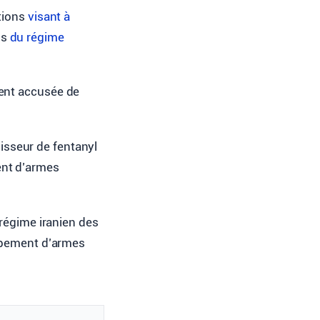
ations
visant à
ns
du régime
ment accusée de
rnisseur de fentanyl
ent d’armes
 régime iranien des
oppement d’armes