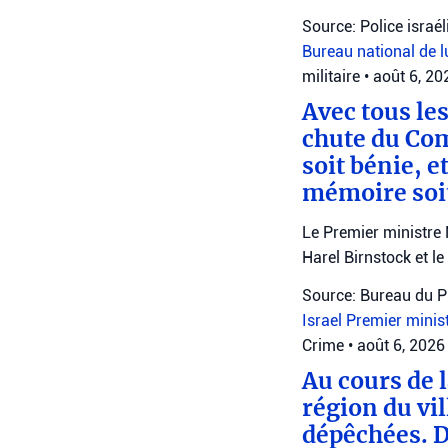
Source: Police israé
Bureau national de l
militaire
•
août 6, 2
Avec tous le
chute du Co
soit bénie, 
mémoire soit
Le Premier ministre
Harel Birnstock et l
Source: Bureau du P
Israel
Premier minis
Crime
•
août 6, 2026
Au cours de l
région du vil
dépêchées. D