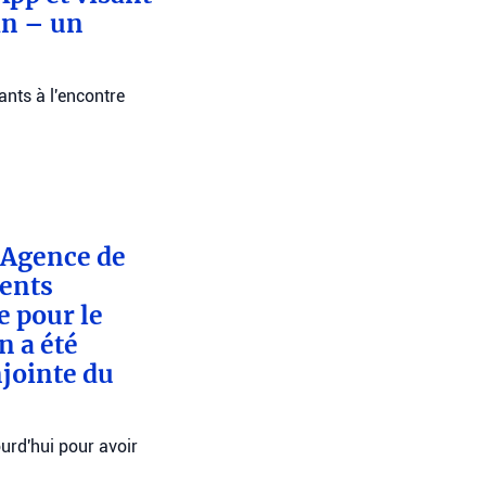
an – un
ants à l'encontre
l’Agence de
dents
 pour le
n a été
njointe du
ourd'hui pour avoir