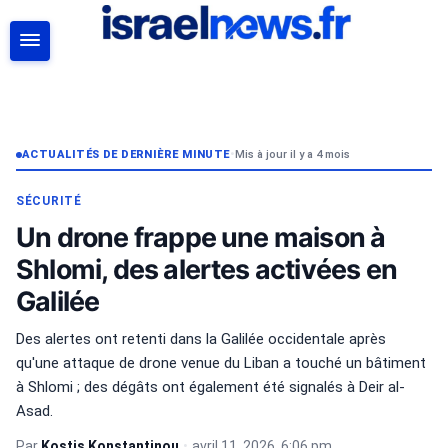
RECHERCHER
ACTUALITÉS DE DERNIÈRE MINUTE
•
Mis à jour il y a 4 mois
SÉCURITÉ
Un drone frappe une maison à
Shlomi, des alertes activées en
Galilée
Des alertes ont retenti dans la Galilée occidentale après
qu'une attaque de drone venue du Liban a touché un bâtiment
à Shlomi ; des dégâts ont également été signalés à Deir al-
Asad.
Par
Kostis Konstantinou
•
avril 11, 2026, 6:06 pm