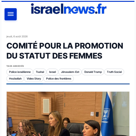
RECHERCHER
jeudi, 6 août 2026
COMITÉ POUR LA PROMOTION
DU STATUT DES FEMMES
TAGS ASSOCIÉS
Police israélienne
Tsahal
Israel
Jérusalem-Est
Donald Trump
Truth Social
Hezbollah
Video Story
Police des frontières