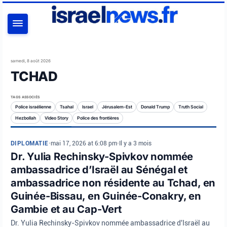
RECHERCHER
samedi, 8 août 2026
TCHAD
TAGS ASSOCIÉS
Police israélienne
Tsahal
Israel
Jérusalem-Est
Donald Trump
Truth Social
Hezbollah
Video Story
Police des frontières
DIPLOMATIE
•
mai 17, 2026 at 6:08 pm
•
Il y a 3 mois
Dr. Yulia Rechinsky-Spivkov nommée
ambassadrice d’Israël au Sénégal et
ambassadrice non résidente au Tchad, en
Guinée-Bissau, en Guinée-Conakry, en
Gambie et au Cap-Vert
Dr. Yulia Rechinsky-Spivkov nommée ambassadrice d'Israël au