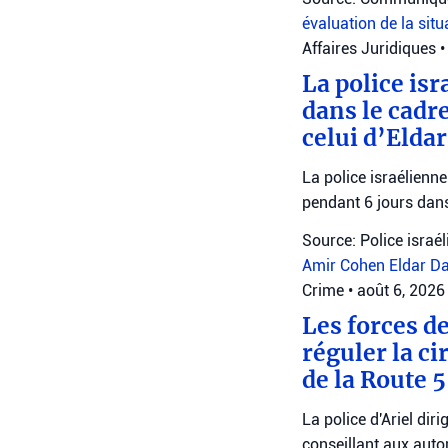
évaluation de la sit
Affaires Juridiques
•
La police is
dans le cadre
celui d’Elda
La police israélienn
pendant 6 jours dans
Source: Police israé
Amir Cohen
Eldar D
Crime
•
août 6, 2026
Les forces d
réguler la ci
de la Route 
La police d'Ariel dir
conseillant aux autom