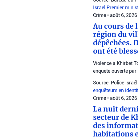
Israel
Premier minis
Crime
•
août 6, 2026
Au cours de l
région du vil
dépêchées. D
ont été bles
Violence à Khirbet To
enquête ouverte par 
Source: Police israé
enquêteurs en identi
Crime
•
août 6, 2026
La nuit derni
secteur de Kh
des informati
habitations 