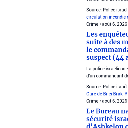
Source: Police israé
circulation
incendie 
Crime
•
août 6, 2026
Les enquêteu
suite à des 
le commanda
suspect (44 
La police israélienn
d'un commandant de
Source: Police israé
Gare de Bnei Brak-
Crime
•
août 6, 2026
Le Bureau na
sécurité isr
d’Ashkelon q