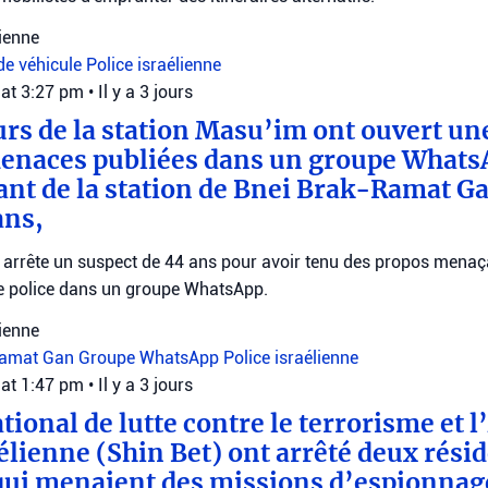
lienne
de véhicule
Police israélienne
 at 3:27 pm
•
Il y a 3 jours
rs de la station Masu’im ont ouvert un
menaces publiées dans un groupe WhatsA
nt de la station de Bnei Brak-Ramat G
ans,
e arrête un suspect de 44 ans pour avoir tenu des propos menaç
 police dans un groupe WhatsApp.
lienne
Ramat Gan
Groupe WhatsApp
Police israélienne
 at 1:47 pm
•
Il y a 3 jours
tional de lutte contre le terrorisme et 
aélienne (Shin Bet) ont arrêté deux rési
ui menaient des missions d’espionnage