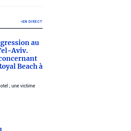
EN DIRECT
’agression au
el-Aviv.
 concernant
Royal Beach à
tel ; une victime
u