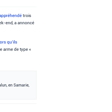
 appréhendé
trois
eek-end, a annoncé
lors qu’ils
ne arme de type «
alun, en Samarie,