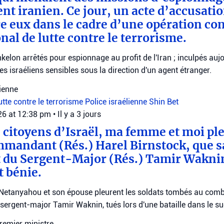
t iranien. Ce jour, un acte d’accusatio
e eux dans le cadre d’une opération co
nal de lutte contre le terrorisme.
kelon arrêtés pour espionnage au profit de l'Iran ; inculpés auj
s israéliens sensibles sous la direction d'un agent étranger.
lienne
utte contre le terrorisme
Police israélienne
Shin Bet
026 at 12:38 pm
•
Il y a 3 jours
s citoyens d’Israël, ma femme et moi pl
mmandant (Rés.) Harel Birnstock, que 
et du Sergent-Major (Rés.) Tamir Wakni
 bénie.
 Netanyahou et son épouse pleurent les soldats tombés au com
e sergent-major Tamir Waknin, tués lors d'une bataille dans le s
remier ministre