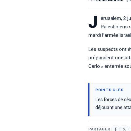
J
érusalem, 2 j
Palestiniens 
mardi l’armée israé
Les suspects ont ét
préparaient une att
Carlo » enterrée so
POINTS CLÉS
Les forces de séc
déjouant une atta
PARTAGER