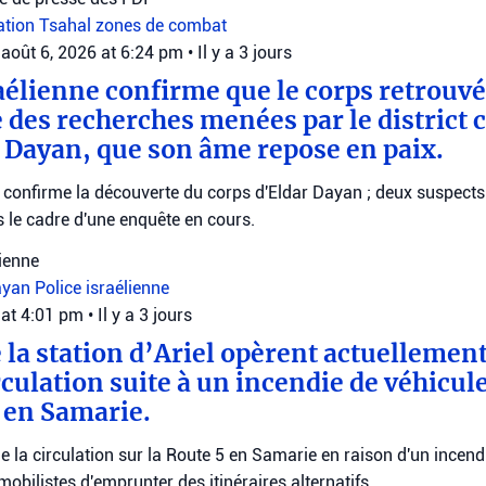
uation
Tsahal
zones de combat
août 6, 2026 at 6:24 pm
•
Il y a 3 jours
raélienne confirme que le corps retrouv
 des recherches menées par le district c
r Dayan, que son âme repose en paix.
e confirme la découverte du corps d'Eldar Dayan ; deux suspects
 le cadre d'une enquête en cours.
lienne
ayan
Police israélienne
 at 4:01 pm
•
Il y a 3 jours
e la station d’Ariel opèrent actuellemen
rculation suite à un incendie de véhicule
5 en Samarie.
ige la circulation sur la Route 5 en Samarie en raison d'un incend
obilistes d'emprunter des itinéraires alternatifs.