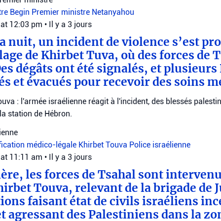
tre Begin
Premier ministre Netanyahou
 at 12:03 pm
•
Il y a 3 jours
a nuit, un incident de violence s’est pro
lage de Khirbet Tuva, où des forces de T
es dégâts ont été signalés, et plusieurs
sés et évacués pour recevoir des soins m
uva : l'armée israélienne réagit à l'incident, des blessés palesti
la station de Hébron.
lienne
fication médico-légale
Khirbet Touva
Police israélienne
 at 11:11 am
•
Il y a 3 jours
ère, les forces de Tsahal sont interven
irbet Touva, relevant de la brigade de J
ons faisant état de civils israéliens in
et agressant des Palestiniens dans la zo