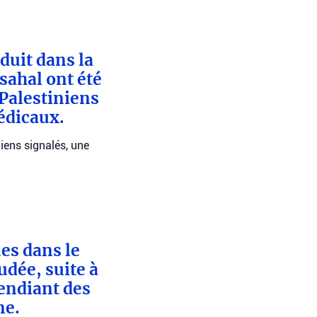
duit dans la
sahal ont été
 Palestiniens
édicaux.
niens signalés, une
ues dans le
udée, suite à
cendiant des
ne.