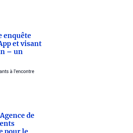
e enquête
pp et visant
an – un
ants à l'encontre
l’Agence de
dents
 pour le