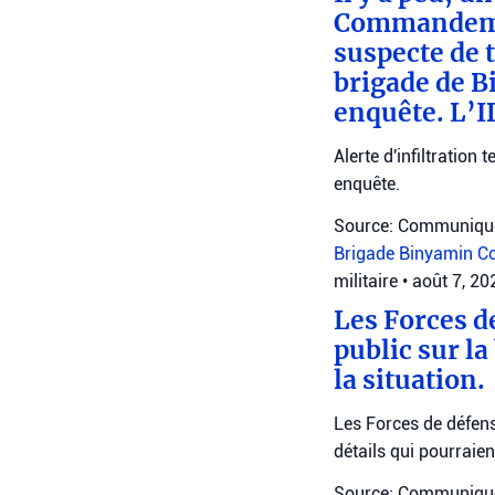
Commandemen
suspecte de 
brigade de Bi
enquête. L’I
Alerte d'infiltratio
enquête.
Source: Communiqué
Brigade Binyamin
Co
militaire
•
août 7, 2
Les Forces d
public sur la
la situation.
Les Forces de défens
détails qui pourraie
Source: Communiqué