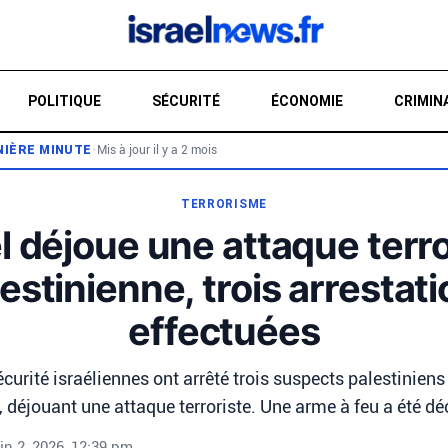
POLITIQUE
SÉCURITÉ
ÉCONOMIE
CRIMIN
NIÈRE MINUTE
•
Mis à jour il y a 2 mois
RE
TERRORISME
ël déjoue une attaque terro
estinienne, trois arrestat
effectuées
écurité israéliennes ont arrêté trois suspects palestiniens
 déjouant une attaque terroriste. Une arme à feu a été dé
uin 2, 2026, 12:39 pm