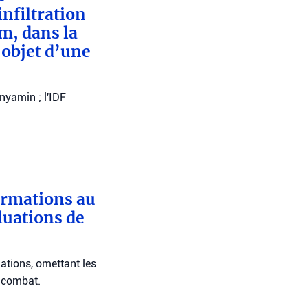
nfiltration
m, dans la
’objet d’une
nyamin ; l'IDF
ormations au
luations de
ations, omettant les
e combat.