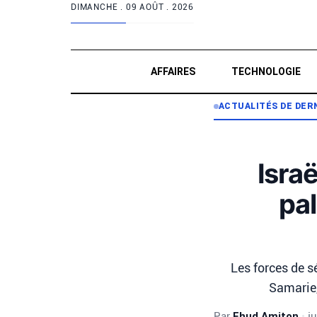
DIMANCHE .
09 AOÛT . 2026
AFFAIRES
TECHNOLOGIE
ACTUALITÉS DE DER
Isra
pal
Les forces de s
Samarie,
Par
Ehud Amiton
•
j