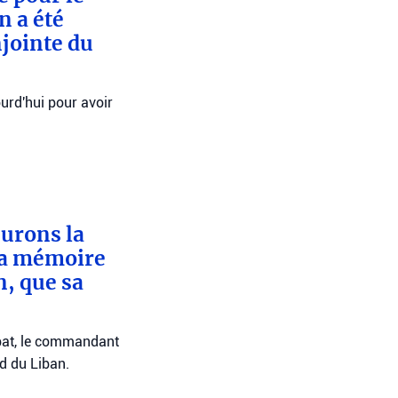
n a été
njointe du
ourd'hui pour avoir
eurons la
sa mémoire
n, que sa
bat, le commandant
ud du Liban.