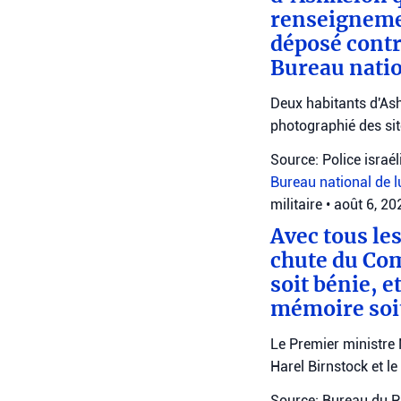
renseignemen
déposé contr
Bureau natio
Deux habitants d'Ash
photographié des site
Source: Police israé
Bureau national de l
militaire
•
août 6, 2
Avec tous le
chute du Co
soit bénie, 
mémoire soit
Le Premier ministre
Harel Birnstock et l
Source: Bureau du P