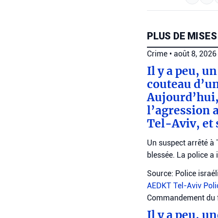
PLUS DE MISES
Crime
•
août 8, 2026
Il y a peu, u
couteau d’un
Aujourd’hui,
l’agression 
Tel-Aviv, et 
Un suspect arrêté à 
blessée. La police a 
Source: Police israé
AEDKT Tel-Aviv
Poli
Commandement du fr
Il y a peu, u