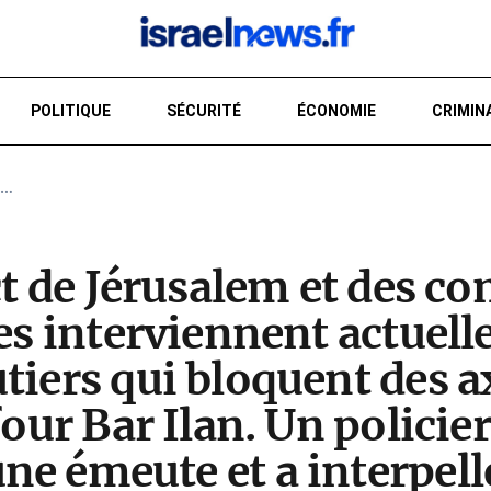
POLITIQUE
SÉCURITÉ
ÉCONOMIE
CRIMIN
E…
RE
ct de Jérusalem et des co
res interviennent actuel
tiers qui bloquent des a
our Bar Ilan. Un policier
e émeute et a interpell