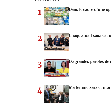
LES PLUS LUS
1
Dans le cadre d’une opé
2
Chaque fusil saisi est 
3
De grandes paroles de 
4
Ma femme Sara et moi 