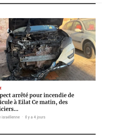
E
pect arrêté pour incendie de
icule à Eilat Ce matin, des
iciers…
 israélienne
·
Il y a 4 jours