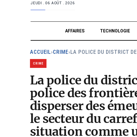
JEUDI .
06 AOÛT . 2026
AFFAIRES
TECHNOLOGIE
ACCUEIL
›
CRIME
›
LA POLICE DU DISTRICT D
CRIME
La police du distri
police des frontiè
disperser des émeu
le secteur du carref
situation comme un