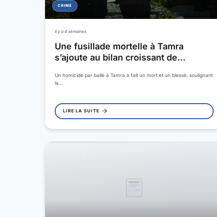
CRIME
Il y a 4 semaines
Une fusillade mortelle à Tamra
s’ajoute au bilan croissant de…
Un homicide par balle à Tamra a fait un mort et un blessé, soulignant
la…
LIRE LA SUITE