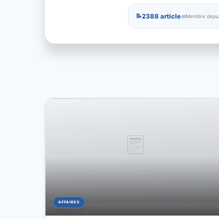
2388 article
Membre depuis
AFFAIRES