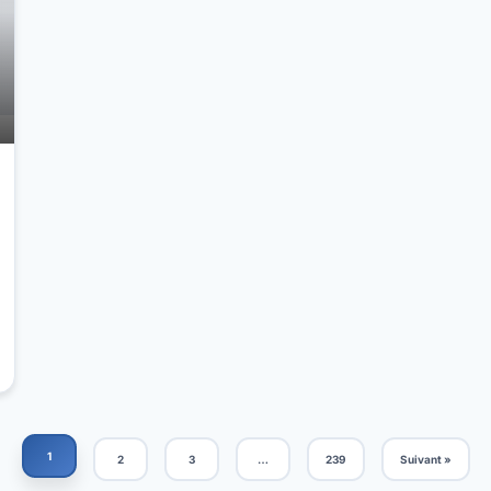
1
2
3
…
239
Suivant »