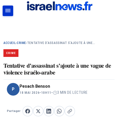
RECHERCHER
ACCUEIL
›
CRIME
›
TENTATIVE D’ASSASSINAT S’AJOUTE À UNE…
CRIME
Tentative d’assassinat s’ajoute à une vague de
violence israélo-arabe
Pesach Benson
P
3 MIN DE LECTURE
18 MAI 2026
•
10H11
•
Partager
Partager sur Facebook
Partager sur X
Partager sur LinkedIn
Partager sur WhatsApp
Copier le lien