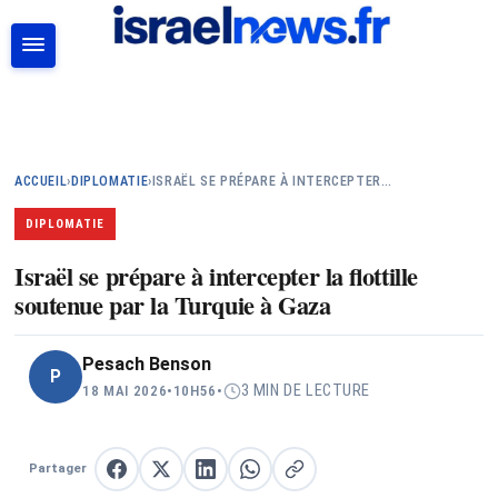
RECHERCHER
ACCUEIL
›
DIPLOMATIE
›
ISRAËL SE PRÉPARE À INTERCEPTER…
DIPLOMATIE
Israël se prépare à intercepter la flottille
soutenue par la Turquie à Gaza
Pesach Benson
P
3 MIN DE LECTURE
18 MAI 2026
•
10H56
•
Partager
Partager sur Facebook
Partager sur X
Partager sur LinkedIn
Partager sur WhatsApp
Copier le lien