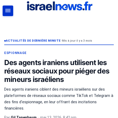
RECHERCHER
ACTUALITÉS DE DERNIÈRE MINUTE
•
Mis à jour il y a 3 mois
ESPIONNAGE
Des agents iraniens utilisent les
réseaux sociaux pour piéger des
mineurs israéliens
Des agents iraniens ciblent des mineurs israéliens sur des
plateformes de réseaux sociaux comme TikTok et Telegram à
des fins d'espionnage, en leur offrant des incitations
financières.
Par
Gil Tanenbaum
•
mai 13, 2026, 8:42 pm