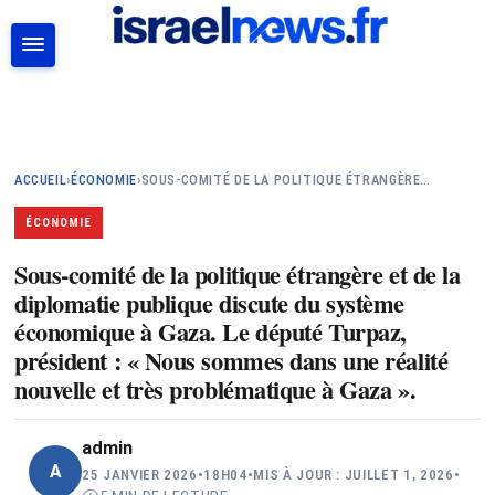
RECHERCHER
ACCUEIL
›
ÉCONOMIE
›
SOUS-COMITÉ DE LA POLITIQUE ÉTRANGÈRE…
ÉCONOMIE
Sous-comité de la politique étrangère et de la
diplomatie publique discute du système
économique à Gaza. Le député Turpaz,
président : « Nous sommes dans une réalité
nouvelle et très problématique à Gaza ».
admin
A
25 JANVIER 2026
•
18H04
•
MIS À JOUR : JUILLET 1, 2026
•