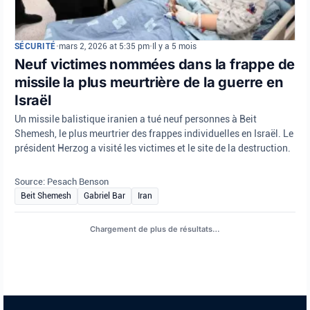
SÉCURITÉ
•
mars 2, 2026 at 5:35 pm
•
Il y a 5 mois
Neuf victimes nommées dans la frappe de
missile la plus meurtrière de la guerre en
Israël
Un missile balistique iranien a tué neuf personnes à Beit
Shemesh, le plus meurtrier des frappes individuelles en Israël. Le
président Herzog a visité les victimes et le site de la destruction.
Source: Pesach Benson
Beit Shemesh
Gabriel Bar
Iran
CRIME
•
août 6, 2026 at 1:47 pm
•
Il y a 3 jours
Le Bureau national de lutte contre le
terrorisme et l’Agence de sécurité
israélienne (Shin Bet) ont arrêté deux
résidents d’Ashkelon qui menaient des