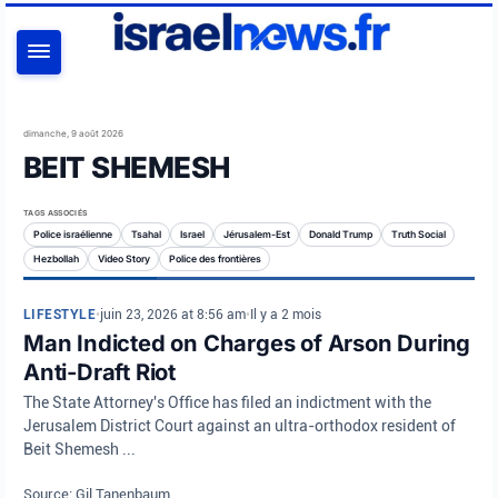
RECHERCHER
dimanche, 9 août 2026
BEIT SHEMESH
TAGS ASSOCIÉS
Police israélienne
Tsahal
Israel
Jérusalem-Est
Donald Trump
Truth Social
Hezbollah
Video Story
Police des frontières
LIFESTYLE
•
juin 23, 2026 at 8:56 am
•
Il y a 2 mois
Man Indicted on Charges of Arson During
Anti-Draft Riot
The State Attorney's Office has filed an indictment with the
Jerusalem District Court against an ultra-orthodox resident of
Beit Shemesh ...
Source: Gil Tanenbaum