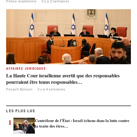
Police israélienne
·
Il y a 2 semaines
AFFAIRES JURIDIQUES
La Haute Cour israélienne avertit que des responsables
pourraient être tenus responsables…
Pesach Benson
·
Il y a 4 semaines
LES PLUS LUS
1
Contrôleur de l’État : Israël échoue dans la lutte contre
la traite des êtres…