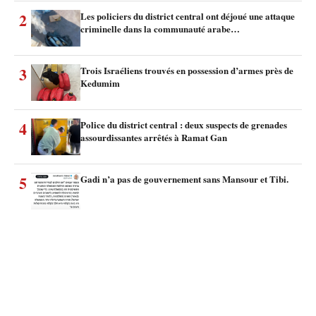
2
Les policiers du district central ont déjoué une attaque
criminelle dans la communauté arabe…
3
Trois Israéliens trouvés en possession d’armes près de
Kedumim
4
Police du district central : deux suspects de grenades
assourdissantes arrêtés à Ramat Gan
5
Gadi n’a pas de gouvernement sans Mansour et Tibi.