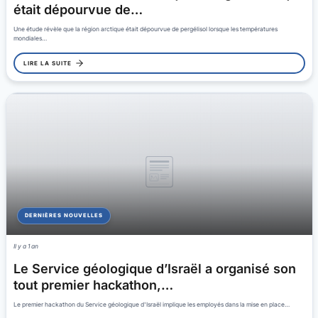
était dépourvue de…
Une étude révèle que la région arctique était dépourvue de pergélisol lorsque les températures
mondiales…
LIRE LA SUITE
DERNIÈRES NOUVELLES
Il y a 1 an
Le Service géologique d’Israël a organisé son
tout premier hackathon,…
Le premier hackathon du Service géologique d'Israël implique les employés dans la mise en place…