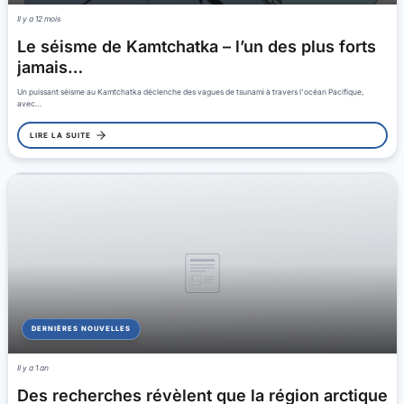
Il y a 12 mois
Le séisme de Kamtchatka – l’un des plus forts
jamais…
Un puissant séisme au Kamtchatka déclenche des vagues de tsunami à travers l'océan Pacifique,
avec…
LIRE LA SUITE
DERNIÈRES NOUVELLES
Il y a 1 an
Des recherches révèlent que la région arctique