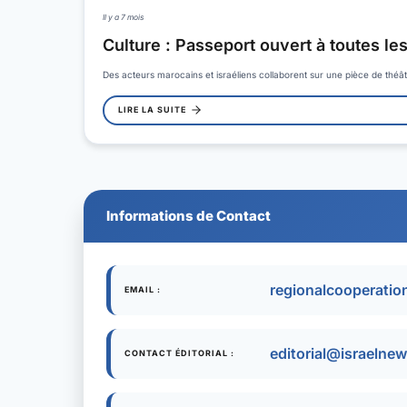
Il y a 7 mois
Culture : Passeport ouvert à toutes le
Des acteurs marocains et israéliens collaborent sur une pièce de théâ
LIRE LA SUITE
Informations de Contact
regionalcooperati
EMAIL :
editorial@israelnew
CONTACT ÉDITORIAL :