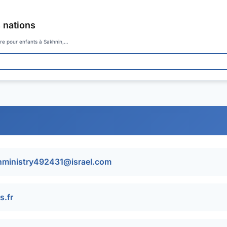
s nations
tre pour enfants à Sakhnin,…
onministry492431@israel.com
s.fr