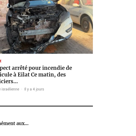
E
pect arrêté pour incendie de
icule à Eilat Ce matin, des
iciers…
 israélienne
·
Il y a 4 jours
rmément aux…