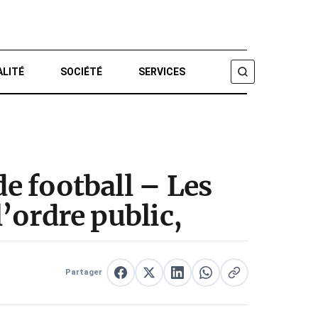
ALITÉ
SOCIÉTÉ
SERVICES
CHERCHER
de football – Les
l’ordre public,
Partager
Partager sur Facebook
Partager sur X
Partager sur LinkedIn
Partager sur WhatsApp
Copier le lien