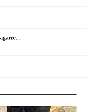
 bagarre…