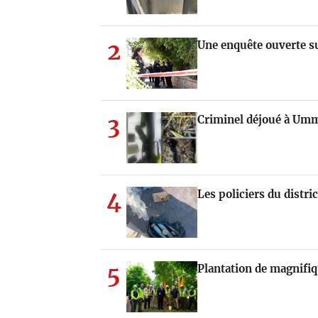
2
Une enquête ouverte s
3
Criminel déjoué à Umm
4
Les policiers du distr
5
Plantation de magnifiq