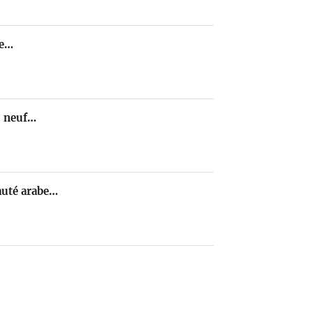
te…
, neuf…
nauté arabe…