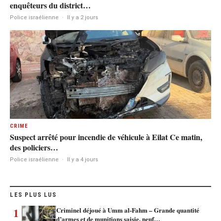
enquêteurs du district…
Police israélienne
·
Il y a 2 jours
CRIME
Suspect arrêté pour incendie de véhicule à Eilat Ce matin,
des policiers…
Police israélienne
·
Il y a 4 jours
LES PLUS LUS
1
Criminel déjoué à Umm al-Fahm – Grande quantité
d’armes et de munitions saisie, neuf…