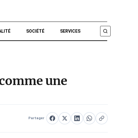
ALITÉ
SOCIÉTÉ
SERVICES
CHERCHER
rc comme une
Partager
Partager sur Facebook
Partager sur X
Partager sur LinkedIn
Partager sur WhatsApp
Copier le lien