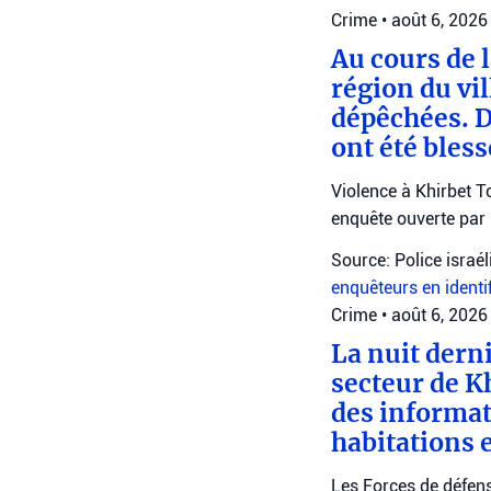
Crime
•
août 6, 2026
Au cours de l
région du vil
dépêchées. D
ont été bles
Violence à Khirbet To
enquête ouverte par 
Source: Police israé
enquêteurs en identi
Crime
•
août 6, 2026
La nuit derni
secteur de Kh
des informati
habitations 
Les Forces de défens