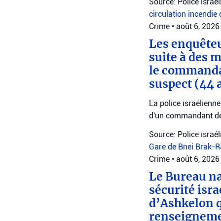
Source: Police israé
circulation
incendie 
Crime
•
août 6, 2026
Les enquêteu
suite à des 
le commanda
suspect (44 
La police israélienn
d'un commandant de
Source: Police israé
Gare de Bnei Brak-
Crime
•
août 6, 2026
Le Bureau na
sécurité isr
d’Ashkelon q
renseignemen