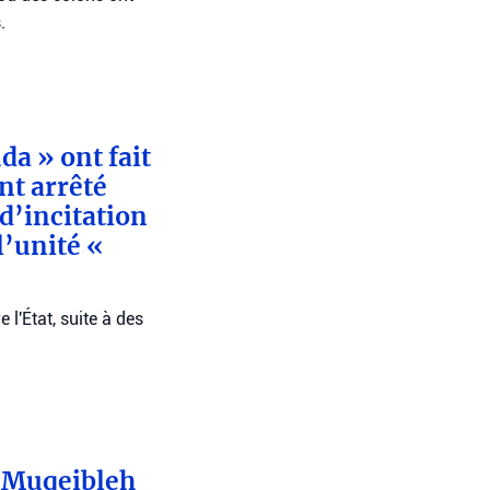
.
da » ont fait
nt arrêté
d’incitation
l’unité «
 l'État, suite à des
de Muqeibleh