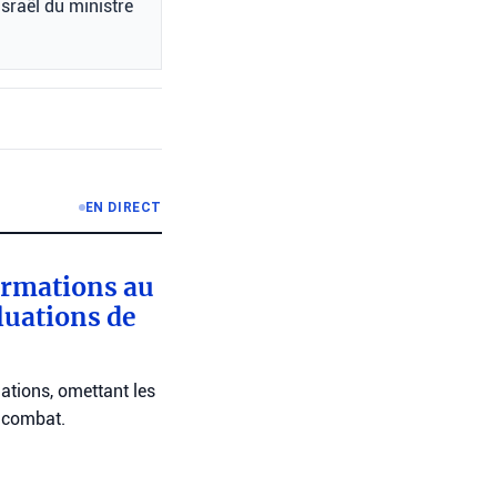
Israël du ministre
EN DIRECT
ormations au
luations de
ations, omettant les
e combat.