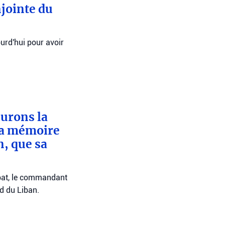
njointe du
ourd'hui pour avoir
eurons la
sa mémoire
n, que sa
bat, le commandant
ud du Liban.