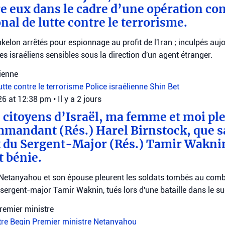
e eux dans le cadre d’une opération co
nal de lutte contre le terrorisme.
kelon arrêtés pour espionnage au profit de l'Iran ; inculpés auj
s israéliens sensibles sous la direction d'un agent étranger.
lienne
utte contre le terrorisme
Police israélienne
Shin Bet
026 at 12:38 pm
•
Il y a 2 jours
s citoyens d’Israël, ma femme et moi pl
mmandant (Rés.) Harel Birnstock, que 
et du Sergent-Major (Rés.) Tamir Wakni
 bénie.
 Netanyahou et son épouse pleurent les soldats tombés au com
e sergent-major Tamir Waknin, tués lors d'une bataille dans le s
remier ministre
tre Begin
Premier ministre Netanyahou