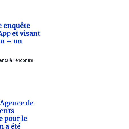
e enquête
pp et visant
an – un
ants à l'encontre
l’Agence de
dents
 pour le
n a été