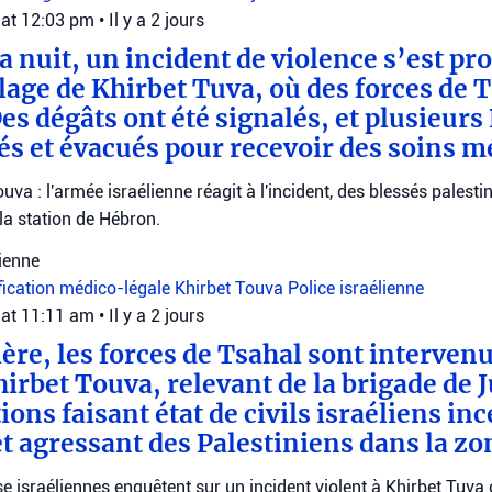
 at 12:03 pm
•
Il y a 2 jours
a nuit, un incident de violence s’est pro
lage de Khirbet Tuva, où des forces de T
es dégâts ont été signalés, et plusieurs
sés et évacués pour recevoir des soins m
uva : l'armée israélienne réagit à l'incident, des blessés palesti
la station de Hébron.
lienne
fication médico-légale
Khirbet Touva
Police israélienne
 at 11:11 am
•
Il y a 2 jours
ère, les forces de Tsahal sont interven
irbet Touva, relevant de la brigade de J
ons faisant état de civils israéliens in
et agressant des Palestiniens dans la zo
e israéliennes enquêtent sur un incident violent à Khirbet Tuva