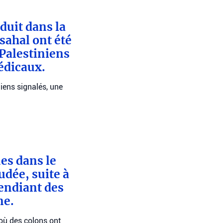
duit dans la
sahal ont été
 Palestiniens
édicaux.
niens signalés, une
ues dans le
udée, suite à
cendiant des
ne.
 où des colons ont