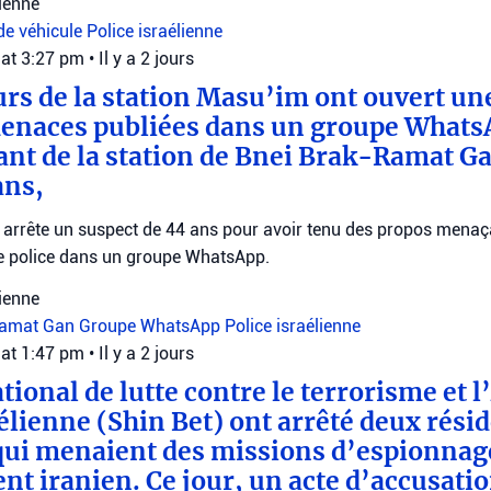
lienne
de véhicule
Police israélienne
 at 3:27 pm
•
Il y a 2 jours
rs de la station Masu’im ont ouvert un
menaces publiées dans un groupe WhatsA
nt de la station de Bnei Brak-Ramat G
ans,
e arrête un suspect de 44 ans pour avoir tenu des propos menaç
 police dans un groupe WhatsApp.
lienne
Ramat Gan
Groupe WhatsApp
Police israélienne
 at 1:47 pm
•
Il y a 2 jours
tional de lutte contre le terrorisme et 
aélienne (Shin Bet) ont arrêté deux rési
ui menaient des missions d’espionnage
t iranien. Ce jour, un acte d’accusatio