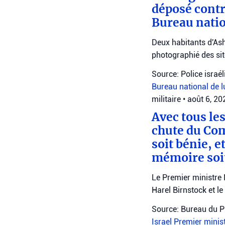
déposé contr
Bureau natio
Deux habitants d'Ash
photographié des site
Source: Police israé
Bureau national de l
militaire
•
août 6, 2
Avec tous le
chute du Co
soit bénie, 
mémoire soit
Le Premier ministre
Harel Birnstock et l
Source: Bureau du P
Israel
Premier minis