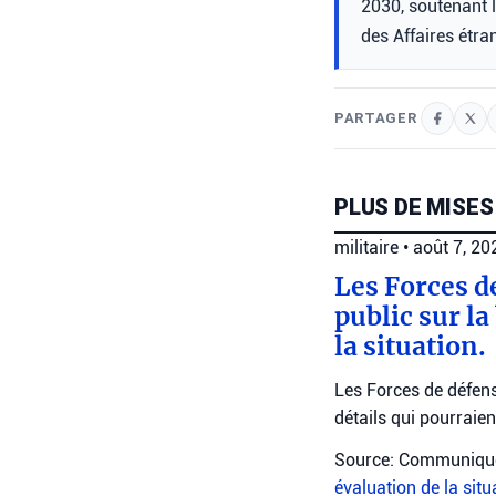
2030, soutenant l
des Affaires étr
PARTAGER
PLUS DE MISES
militaire
•
août 7, 2
Les Forces d
public sur la
la situation.
Les Forces de défens
détails qui pourraie
Source: Communiqué
évaluation de la sit