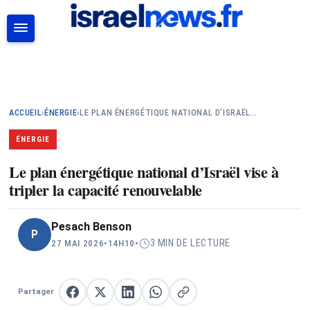
RECHERCHER
ACCUEIL
›
ÉNERGIE
›
LE PLAN ÉNERGÉTIQUE NATIONAL D’ISRAËL…
ÉNERGIE
Le plan énergétique national d’Israël vise à
tripler la capacité renouvelable
Pesach Benson
P
3 MIN DE LECTURE
27 MAI 2026
•
14H10
•
Partager
Partager sur Facebook
Partager sur X
Partager sur LinkedIn
Partager sur WhatsApp
Copier le lien