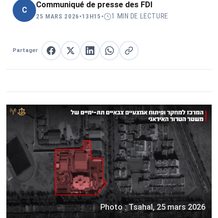
Communiqué de presse des FDI
C
1 MIN DE LECTURE
25 MARS 2026
•
13H15
•
Partager
Partager sur Facebook
Partager sur X
Partager sur LinkedIn
Partager sur WhatsApp
Copier le lien
Photo : Tsahal, 25 mars 2026