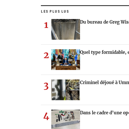
LES PLUS LUS
1
Du bureau de Greg Wis
2
Quel type formidable, e
3
Criminel déjoué à Umm
4
Dans le cadre d’une op