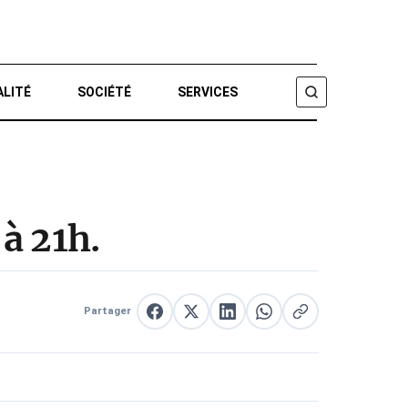
ALITÉ
SOCIÉTÉ
SERVICES
CHERCHER
à 21h.
Partager
Partager sur Facebook
Partager sur X
Partager sur LinkedIn
Partager sur WhatsApp
Copier le lien