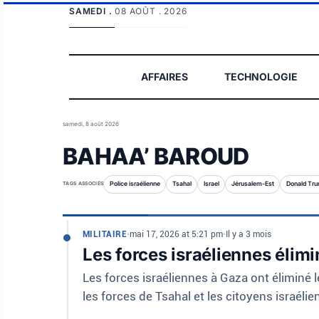
SAMEDI .
08 AOÛT . 2026
AFFAIRES
TECHNOLOGIE
samedi, 8 août 2026
BAHAA’ BAROUD
TAGS ASSOCIÉS
Police israélienne
Tsahal
Israel
Jérusalem-Est
Donald Tr
MILITAIRE
•
mai 17, 2026 at 5:21 pm
•
Il y a 3 mois
Les forces israéliennes éli
Les forces israéliennes à Gaza ont éliminé 
les forces de Tsahal et les citoyens israélie