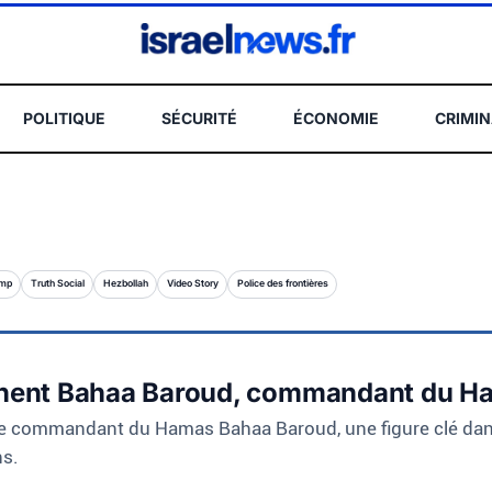
POLITIQUE
SÉCURITÉ
ÉCONOMIE
CRIMIN
REC
ump
Truth Social
Hezbollah
Video Story
Police des frontières
minent Bahaa Baroud, commandant du H
le commandant du Hamas Bahaa Baroud, une figure clé dans l
ns.