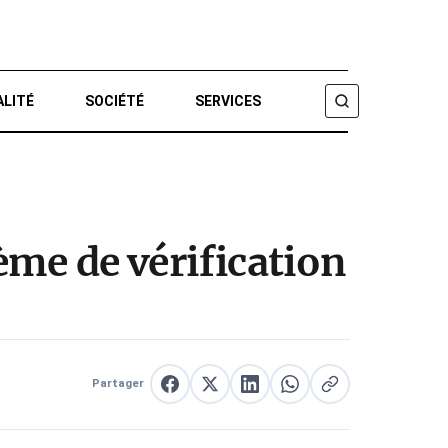
ALITÉ
SOCIÉTÉ
SERVICES
CHERCHER
tème de vérification
Partager
Partager sur Facebook
Partager sur X
Partager sur LinkedIn
Partager sur WhatsApp
Copier le lien