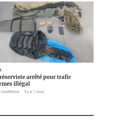
E
réserviste arrêté pour trafic
rmes illégal
 israélienne
·
Il y a 1 mois