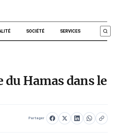
ALITÉ
SOCIÉTÉ
SERVICES
CHERCHER
me du Hamas dans le
Partager
Partager sur Facebook
Partager sur X
Partager sur LinkedIn
Partager sur WhatsApp
Copier le lien