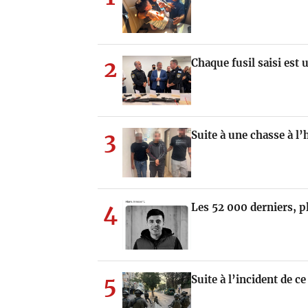
2
Chaque fusil saisi est 
3
Suite à une chasse à l
4
Les 52 000 derniers, p
5
Suite à l’incident de c