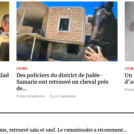
CRIME
CRIM
ilad
Des policiers du district de Judée-
Un 
Samarie ont retrouvé un cheval près
d’a
de…
Police
Police israélienne
·
Il y a 3 semaines
ans, retrouvé sain et sauf. Le commissaire a récemment…