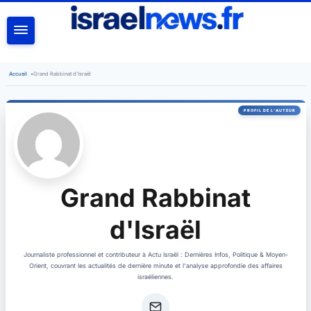
RECHERCHER
Accueil
•
Grand Rabbinat d'Israël
Grand Rabbinat
d'Israël
Journaliste professionnel et contributeur à Actu Israël : Dernières Infos, Politique & Moyen-
Orient, couvrant les actualités de dernière minute et l'analyse approfondie des affaires
israéliennes.