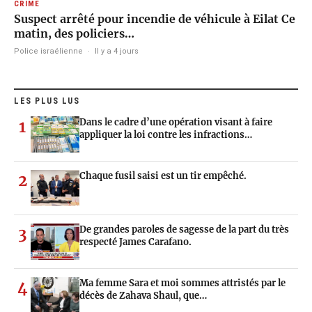
CRIME
Suspect arrêté pour incendie de véhicule à Eilat Ce
matin, des policiers…
Police israélienne
·
Il y a 4 jours
LES PLUS LUS
Dans le cadre d’une opération visant à faire
1
appliquer la loi contre les infractions…
Chaque fusil saisi est un tir empêché.
2
De grandes paroles de sagesse de la part du très
3
respecté James Carafano.
Ma femme Sara et moi sommes attristés par le
4
décès de Zahava Shaul, que…