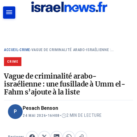
RECHERCHER
ACCUEIL
›
CRIME
›
VAGUE DE CRIMINALITÉ ARABO-ISRAÉLIENNE :…
CRIME
Vague de criminalité arabo-
israélienne : une fusillade à Umm el-
Fahm s’ajoute à la liste
Pesach Benson
P
2 MIN DE LECTURE
24 MAI 2026
•
16H08
•
Partager